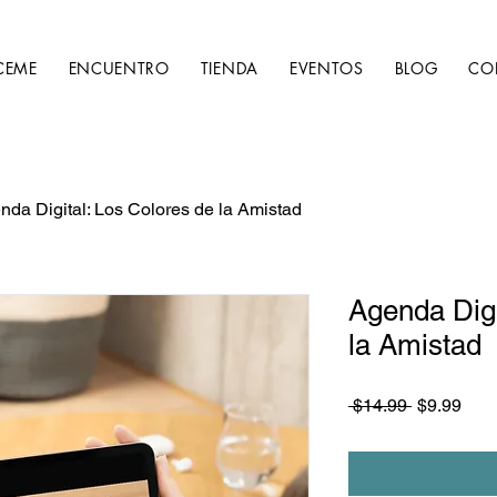
CEME
ENCUENTRO
TIENDA
EVENTOS
BLOG
CO
nda Digital: Los Colores de la Amistad
Agenda Digi
la Amistad
Regular
Sale
 $14.99 
$9.99
Price
Pric