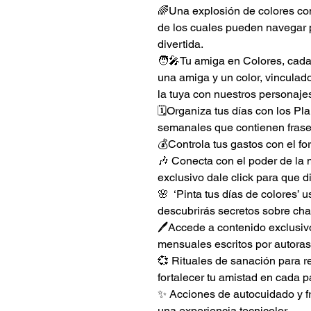
🌈Una explosión de colores con
de los cuales pueden navegar p
divertida. 
🧑‍🎤Tu amiga en Colores, cada
una amiga y un color, vinculad
la tuya con nuestros personaje
🗓️Organiza tus días con los P
semanales que contienen frase
💰Controla tus gastos con el f
🎶 Conecta con el poder de la m
exclusivo dale click para que di
🌸  ‘Pinta tus días de colores’
descubrirás secretos sobre cha
🖊️Accede a contenido exclusivo 
mensuales escritos por autoras 
💞 Rituales de sanación para re
fortalecer tu amistad en cada p
✨ Acciones de autocuidado y fr
una experiencia tecnicolor.