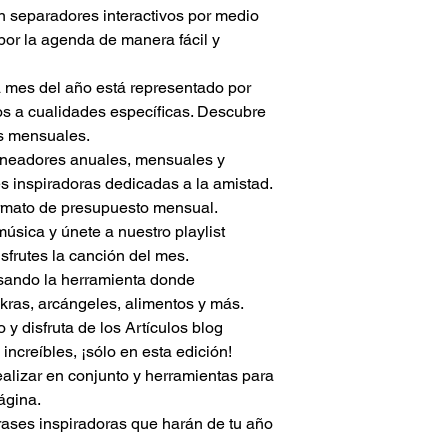
 separadores interactivos por medio 
En caso de que el co
or la agenda de manera fácil y 
recepción del archivo
los medios expeditos
reenviarlo.
 mes del año está representado por 
Pasados 5 días hábil
os a cualidades específicas. Descubre 
que haya comunicaci
s mensuales. 
informando algún pro
laneadores anuales, mensuales y 
Él envió se tendrá co
s inspiradoras dedicadas a la amistad.
cesando cualquier re
ormato de presupuesto mensual.
Apps y compatibilida
úsica y únete a nuestro playlist 
para descargar en sm
garantizar que sus 
sfrutes la canción del mes. 
digitales permanezca
 usando la herramienta donde 
dispositivos, asegúre
kras, arcángeles, alimentos y más.
aplicación de anotac
y disfruta de los Artículos blog 
y permanezca conect
increíbles, ¡sólo en esta edición!
realice cambios. Si 
alizar en conjunto y herramientas para 
con dispositivos móv
ágina.
dispositivos móviles 
pantalla y la interfaz 
ases inspiradoras que harán de tu año 
pueden ser demasiad