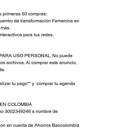
claridad o tocarlos f
sea un poco frustran
primeras 50 compras:
*GoodNotes para And
uentro de transformación Femenina en 
capacidad de manejar
 más.
planificadores digita
interactivos para tus redes.
tener en cuenta esta 
una tableta Android.
Aviso Legal: El Usua
prohibido emplear, usu
LO PARA USO PERSONAL. No puede 
ceder y en general cu
tos archivos. Al comprar este anuncio, 
contenidos adquiridos
da.
LAURA VELOZA cread
PARCERAS BY VELO
lizar tu pago** y  comprar tu agenda 
Los textos y element
nuestro producto inc
imágenes, así como s
titularidad exclusiv
EN COLOMBIA 
dueña de la marca 
no 3002349246 a nombre de
encuentran protegidos
respecto. El usuario 
ión en cuenta de Ahorros Bancolombia 
derechos sobre los bi