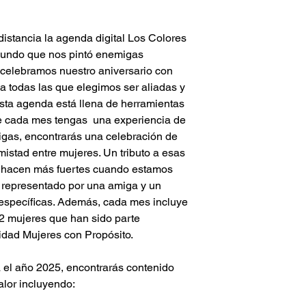
que obtienes. Es esen
personal. 
los archivos digitale
Ideal para talleristas
Descarga de archivo
 distancia la agenda digital Los Colores 
liderazgo personal y 
encontrarás un archi
Ideal para amantes de
mundo que nos pintó enemigas 
utilizado por ti al ha
móviles.
 celebramos nuestro aniversario con 
solo puede descargar
a todas las que elegimos ser aliadas y 
navegador web (por e
Esta agenda está llena de herramientas 
través de la aplicació
 cada mes tengas  una experiencia de 
Descarga inmediata: 
descargar una vez se 
migas, encontrarás una celebración de 
envía vía correo elec
mistad entre mujeres. Un tributo a esas 
el comprador en el m
 hacen más fuertes cuando estamos 
responsabilidad del 
 representado por una amiga y un 
correctos. 
 específicas. Además, cada mes incluye 
Compra Directa: En ca
12 mujeres que han sido parte 
utilizando métodos d
dad Mujeres con Propósito.
cuenta con dos días h
vez se hayan completa
de pagos, El comprad
a el año 2025, encontrarás contenido 
confirmar la recepció
valor incluyendo:
recibirlo deberá comu
situación al correo 