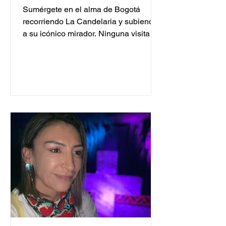
La Candelaria y subiendo a
Sumérgete en el alma de Bogotá
su Icónico Mirador
recorriendo La Candelaria y subiendo
a su icónico mirador. Ninguna visita a
Bogotá está completa sin...