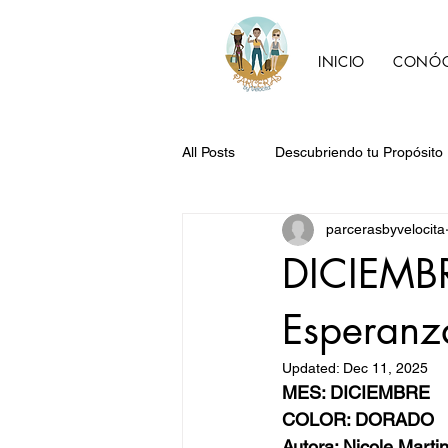
INICIO
CONÓ
All Posts
Descubriendo tu Propósito
parcerasbyvelocita
Los Sabores de la Memoria
2
DICIEMBR
Esperanz
Updated:
Dec 11, 2025
MES: DICIEMBRE
COLOR: DORADO
Autora: Nicole Marti