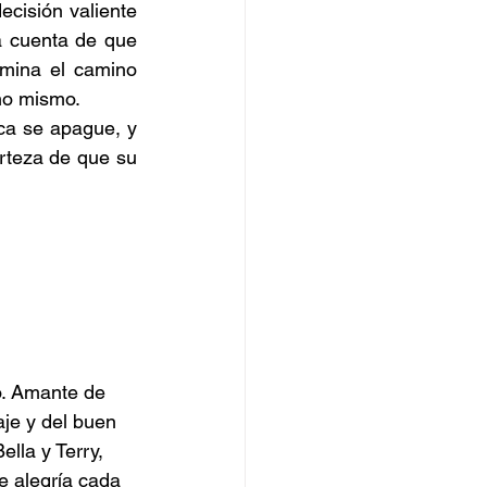
cisión valiente 
 cuenta de que 
mina el camino 
uno mismo. 
a se apague, y 
rteza de que su 
. Amante de 
aje y del buen 
lla y Terry, 
e alegría cada 