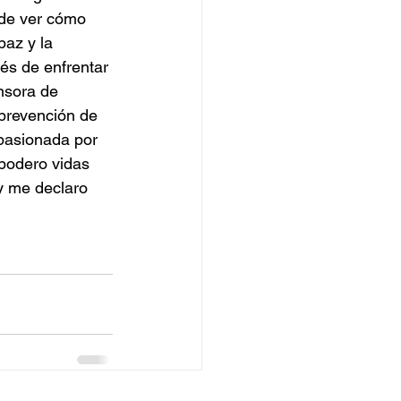
de ver cómo 
az y la 
és de enfrentar 
nsora de 
prevención de 
apasionada por 
mpodero vidas 
y me declaro 