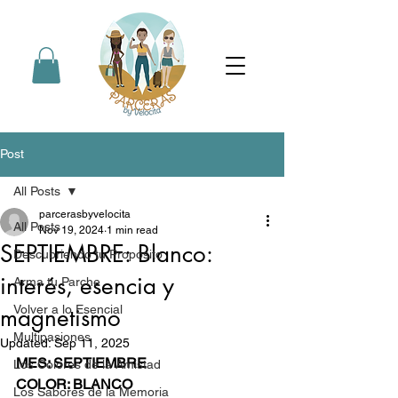
Post
All Posts
parcerasbyvelocita
All Posts
Nov 19, 2024
1 min read
SEPTIEMBRE: Blanco:
Descubriendo tu Propósito
interés, esencia y
Arma tu Parche
Volver a lo Esencial
magnetismo
Multipasiones
Updated:
Sep 11, 2025
MES: SEPTIEMBRE 
Los Colores de la Amistad
COLOR: BLANCO
Los Sabores de la Memoria