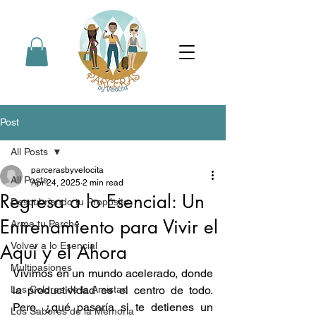
Post
All Posts
parcerasbyvelocita
All Posts
Apr 24, 2025
2 min read
Regresa a lo Esencial: Un
Descubriendo tu Propósito
Entrenamiento para Vivir el
Arma tu Parche
Volver a lo Esencial
Aquí y el Ahora
Multipasiones
Vivimos en un mundo acelerado, donde 
Los Colores de la Amistad
la productividad es el centro de todo. 
Pero, ¿qué pasaría si te detienes un 
Los Sabores de la Memoria