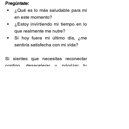
Pregúntate:
¿Qué es lo más saludable para mí 
en este momento? 
¿Estoy invirtiendo mi tiempo en lo 
que realmente me nutre? 
Si hoy fuera mi último día, ¿me 
sentiría satisfecha con mi vida?
Si sientes que necesitas reconectar 
contigo, desacelerar y priorizar tu 
bienestar, te invito a vivir una 
experiencia transformadora. En nuestro 
Encuentro de Transformación 
Femenina: 
Caminando hacia el interior 
de tu alma
, tendrás la oportunidad de 
recordar lo que realmente importa. 
Porque elegir la pausa es 
elegirte a ti.