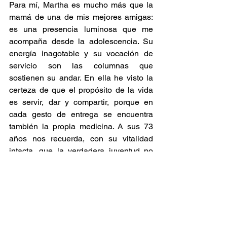
Para mí, Martha es mucho más que la 
mamá de una de mis mejores amigas: 
es una presencia luminosa que me 
acompaña desde la adolescencia. Su 
energía inagotable y su vocación de 
servicio son las columnas que 
sostienen su andar. En ella he visto la 
certeza de que el propósito de la vida 
es servir, dar y compartir, porque en 
cada gesto de entrega se encuentra 
también la propia medicina. A sus 73 
años nos recuerda, con su vitalidad 
intacta, que la verdadera juventud no 
está en la edad, sino en el fuego interior 
que nos impulsa a seguir.
Arma tu Parche
Los Sabores de la Memoria