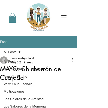
Post
All Posts
parcerasbyvelocita
All Posts
May 5
2 min read
MAYO: Chicharrón de
Descubriendo tu Propósito
Cuajada
Arma tu Parche
Volver a lo Esencial
Multipasiones
Los Colores de la Amistad
Los Sabores de la Memoria